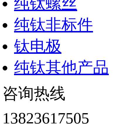
纯钛螺丝
纯钛非标件
钛电极
纯钛其他产品
咨询热线
13823617505