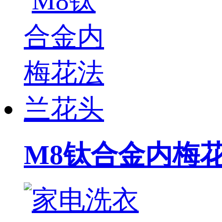
M8钛合金内梅